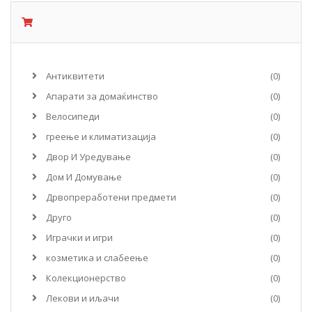
Антиквитети
(0)
Апарати за домаќинство
(0)
Велосипеди
(0)
греење и климатизација
(0)
Двор И Уредување
(0)
Дом И Домување
(0)
Дрвопреработени предмети
(0)
Друго
(0)
Играчки и игри
(0)
козметика и слабеење
(0)
Колекционерство
(0)
Лекови и иљачи
(0)