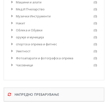
Машини и алати
(0)
Мед И Пчеларство
(0)
Музички Инструменти
(0)
Накит
(0)
Облека и Обувки
(0)
оружје и муниција
(0)
спортска опрема и фитнес
(0)
Уметност
(0)
Фотоапарати и фотографска опрема
(0)
Часовници
(0)
НАПРЕДНО ПРЕБАРУВАЊЕ