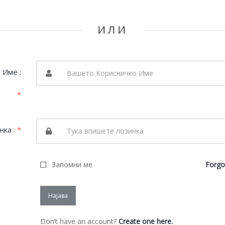
ИЛИ
 Име :
*
нка :
*
Запомни ме
Forgo
Најава
Don’t have an account?
Create one here.