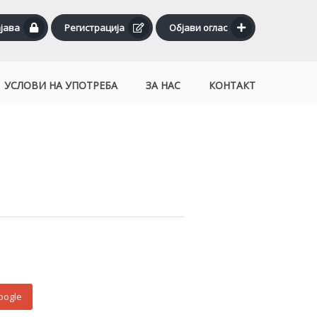
јава
Регистрација
Објави оглас
УСЛОВИ НА УПОТРЕБА
ЗА НАС
КОНТАКТ
google