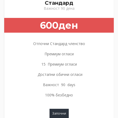
Стандард
Важност 90 дена
600ден
Отпочни Стандард членство
Премиум огласи
15 Премиум огласи
Достапни обични огласи
Важност 90 days
100% безбедно
Започни