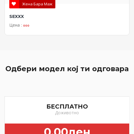
Жена Бара Маж
NENASITNA 33
Цена :
ooo
Одбери модел кој ти одговара
БЕСПЛАТНО
Доживотно
0.00ден