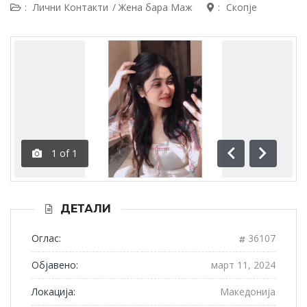
:
Лични Контакти
/
Жена бара Маж
:
Скопје
1
of
1
Пред.
След.
ДЕТАЛИ
Оглас:
36107
Објавено:
март 11, 2024
Локација:
Македонија