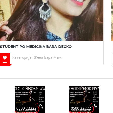
SEX I ZABAVA
Категорија :
Жена Бара Маж