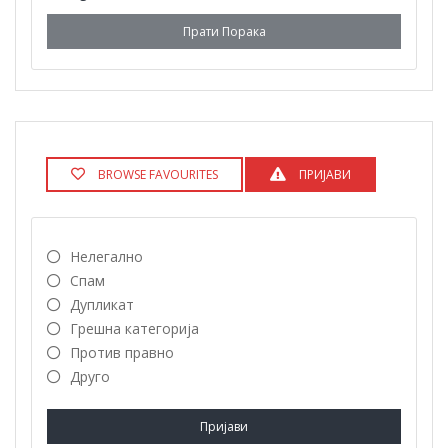
Прати Порака
BROWSE FAVOURITES
ПРИЈАВИ
Нелегално
Спам
Дупликат
Грешна категорија
Против правно
Друго
Пријави