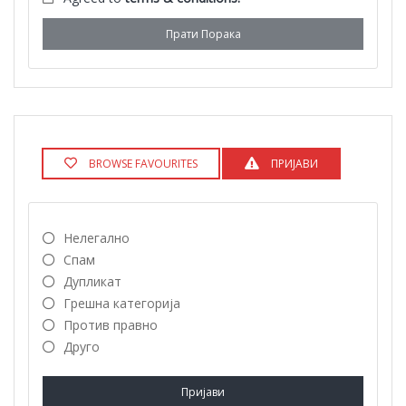
Прати Порака
BROWSE FAVOURITES
ПРИЈАВИ
Нелегално
Спам
Дупликат
Грешна категорија
Против правно
Друго
Пријави