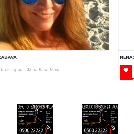
ooo
NENASITNA 33
Категорија :
Жена Бара Маж