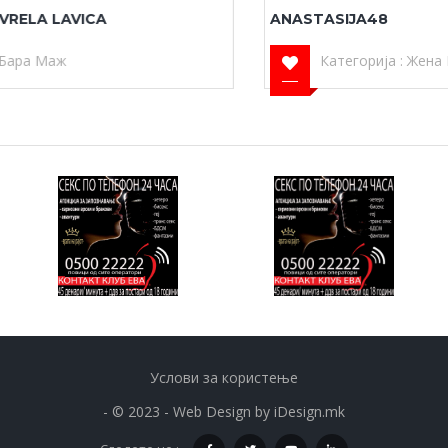
ANASTASIJA48
Категорија :
Жена Бара Маж
Услови за користење
- © 2023 - Web Design by
iDesign.mk