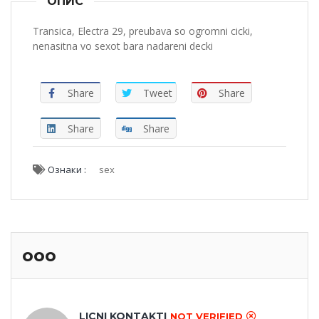
ОПИС
Transica, Electra 29, preubava so ogromni cicki,
nenasitna vo sexot bara nadareni decki
Share
Tweet
Share
Share
Share
Ознаки :
sex
ooo
LICNI KONTAKTI
NOT VERIFIED