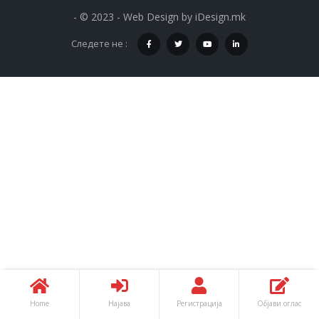
- © 2023 - Web Design by
iDesign.mk
Следете не :
Home
Најава
Регистрација
Објави оглас