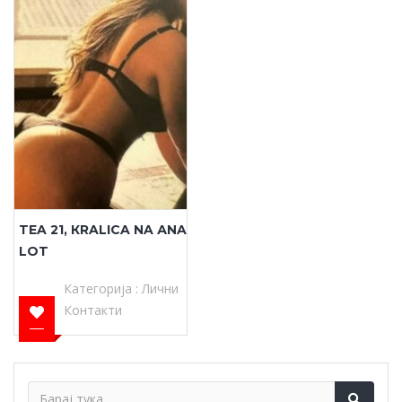
TEA 21, КRALICA NA АNA
LOT
Категорија :
Лични
Контакти