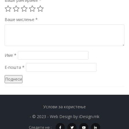
Ваше рангирање
*
Ваше мислење
*
Име
*
Е-пошта
*
Услови за користење
- © 2023 - Web Design by
iDesign.mk
Следете не :