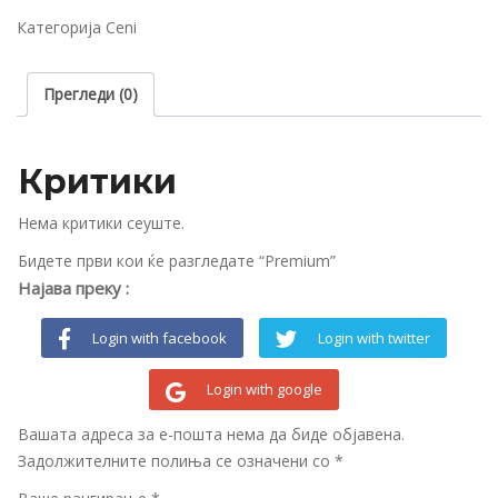
Категорија
Ceni
Прегледи (0)
Критики
Нема критики сеуште.
Бидете први кои ќе разгледате “Premium”
Најава преку :
Login with facebook
Login with twitter
Login with google
Вашата адреса за е-пошта нема да биде објавена.
Задолжителните полиња се означени со
*