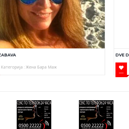
ooo
DVE DRUGARKI
Категорија :
Жена Бара Маж