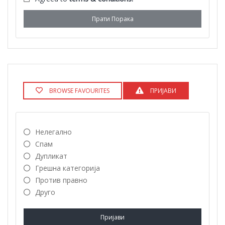
Прати Порака
BROWSE FAVOURITES
ПРИЈАВИ
Нелегално
Спам
Дупликат
Грешна категорија
Против правно
Друго
Пријави