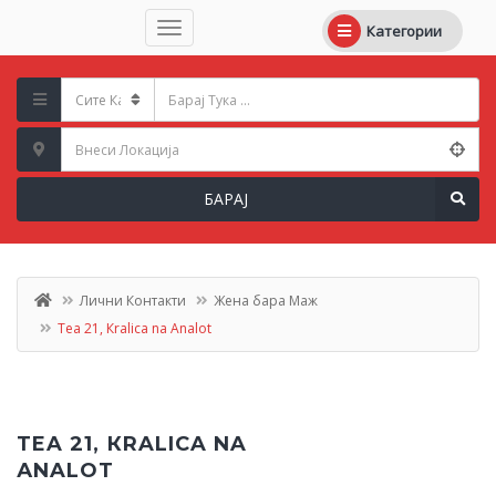
Категории
БАРАЈ
Лични Контакти
Жена бара Маж
Tea 21, Кralica na Аnalot
TEA 21, КRALICA NA
АNALOT